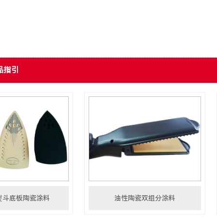
品指引
熨斗底板陶瓷涂料
油性陶瓷双组分涂料