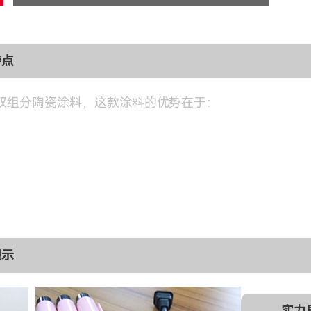
特点
双组分陶瓷涂料，这款涂料的优势在于：
展示
实力