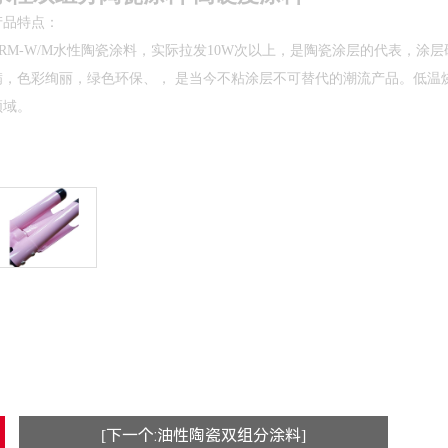
产品特点：
CRM-W/M水性陶瓷涂料，实际拉发10W次以上，是
陶瓷涂层的代表，涂层
满，色彩绚丽，绿色环保、
， 是当今不粘涂层不可替代的潮流产品。低温
领域。
[下一个:油性陶瓷双组分涂料]