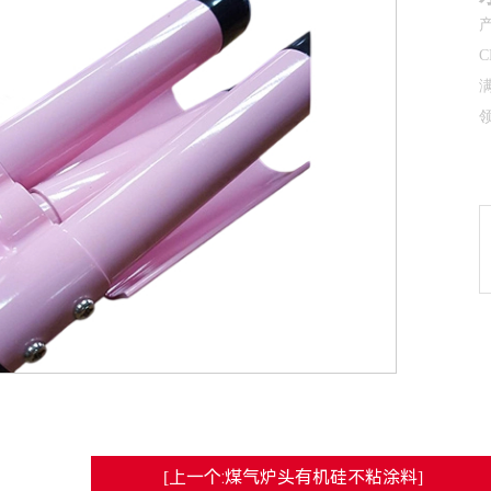
[上一个:煤气炉头有机硅不粘涂料]