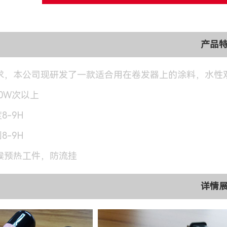
产品
求，本公司现研发了一款适合用在卷发器上的涂料，水性
10W次以上
8-9H
8-9H
候预热工件，防流挂
详情